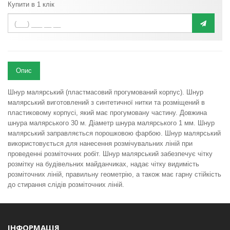
Купити в 1 клік
Опис
Шнур малярський (пластмасовий прогумований корпус). Шнур
малярський виготовлений з синтетичної нитки та розміщений в
пластиковому корпусі, який має прогумовану частину. Довжина
шнура малярського 30 м. Діаметр шнура малярського 1 мм. Шнур
малярський заправляється порошковою фарбою. Шнур малярський
використовується для нанесення розмічувальних ліній при
проведенні розміточних робіт. Шнур малярський забезпечує чітку
розмітку на будівельних майданчиках, надає чітку видимість
розміточних ліній, правильну геометрію, а також має гарну стійкість
до стирання слідів розміточних ліній.
ІНФОРМАЦІЯ