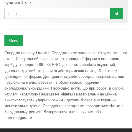
Купити в 1 клік
Опис
Свердло по склу і плитці. Свердло виготовлено, з інструментальної
сталі. Спеціальний наконечник стріловидної форми з вольфрам -
карбіду, твердістю 86 - 88 HRC, дозволить зробити акуратний,
ідеально круглий отвір в склі або керамічній плитці. Хвостовик
циліндричної форми. Для довгої служби свердла працювати з ним
потрібно на малих обертах і з обов'язковою подачею
охолоджувальної рідини. Необхідно знати, що при роботі зі склом,
кахлем, керамікою і іншими не міцними матеріалами не можна
використовувати ударний режим - деталь зі скла або кераміки
моментально трісне. Свердління свердлами проводиться тільки в
безударному режимі. Використовується з ручним або
електродрилем.