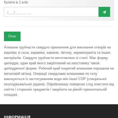
Купити в 1 клік
Опис
Алмазне трубчасте свердло призначене для виконання отворів на
виробах зі скла, кераміки, каменю, бетону, керамограніта та інших
матеріалів. Свердло трубчасте виготовлено зі сталі. Має форму
циліндра, один край якого закріплений на хвостовику також
циліндричної форми. Робочий край покритий алмазним порошком на
металевій зв'язці. Операції свердлами алмазними по склу
виконуються із застосуванням води або іншої СОР (спеціальної
охолоджувальної рідини). Оброблювану поверхню слід очистити від
сміття і сторонніх предметів і закріпити на рівній горизонтальній
площині.
ІНФОРМАЦІЯ