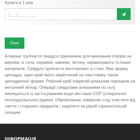
Купити в 1 клік
Опис
Алмазне трубчасте свердло призначене для виконання отворів на
виробах зі скла, кераміки, каменю, бетону, керамограніта та інших
матеріалів. Свердло трубчасте виготовлено зі сталі. Має форму
циліндра, один край якого закріплений на хвостовику також
циліндричної форми. Робочий край покритий алмазним порошком на
металевій зв'язці. Операції свердлами алмазними по склу
виконуються із застосуванням води або іншої СОР (спеціальної
охолоджувальної рідини). Оброблювану поверхню слід очистити від
сміття і сторонніх предметів і закріпити на рівній горизонтальній
площині.
ІНФОРМАЦІЯ