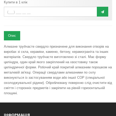
Купити в 1 клік
Опис
Алмазне трубчасте свердло призначене для виконання отворів на
виробах зі скла, кераміки, каменю, бетону, керамограніта та інших
матеріалів. Свердло трубчасте виготовлено зі сталі. Має форму
циліндра, один край якого закріплений на хвостовику також
циліндричної форми. Робочий край покритий алмазним порошком на
металевій зв'язці. Операції свердлами алмазними по склу
виконуються із застосуванням води або іншої СОР (спеціальної
охолоджувальної рідини). Оброблювану поверхню слід очистити від
сміття і сторонніх предметів і закріпити на рівній горизонтальній
площині.
ІНФОРМАЦІЯ