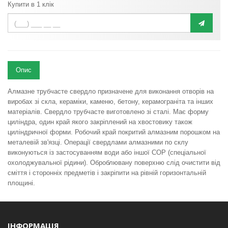
Купити в 1 клік
Опис
Алмазне трубчасте свердло призначене для виконання отворів на
виробах зі скла, кераміки, каменю, бетону, керамограніта та інших
матеріалів. Свердло трубчасте виготовлено зі сталі. Має форму
циліндра, один край якого закріплений на хвостовику також
циліндричної форми. Робочий край покритий алмазним порошком на
металевій зв'язці. Операції свердлами алмазними по склу
виконуються із застосуванням води або іншої СОР (спеціальної
охолоджувальної рідини). Оброблювану поверхню слід очистити від
сміття і сторонніх предметів і закріпити на рівній горизонтальній
площині.
ІНФОРМАЦІЯ