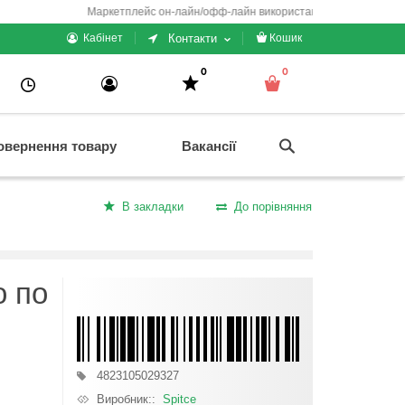
Маркетплейс он-лайн/офф-лайн використання + електронні кас
Контакти
Кабінет
Кошик
0
0
овернення товару
Вакансії
В закладки
До порівняння
о по
4823105029327
Виробник::
Spitce