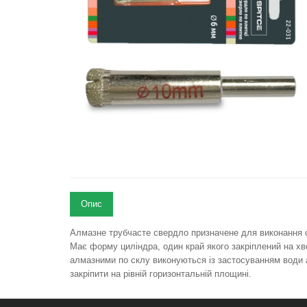
Опис
Алмазне трубчасте свердло призначене для виконання отв
Має форму циліндра, один край якого закріплений на хв
алмазними по склу виконуються із застосуванням води а
закріпити на рівній горизонтальній площині.