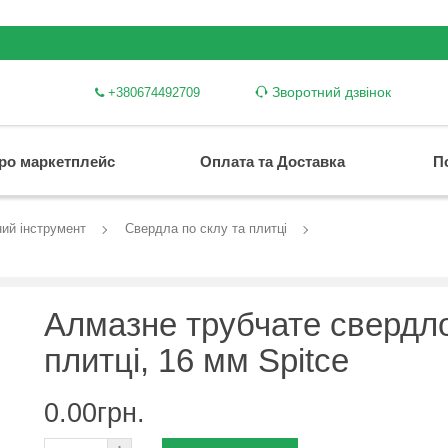
Зворотний дзвінок
+380674492709
ро маркетплейс
Оплата та Доставка
П
ий інструмент
Свердла по склу та плитці
Алмазне трубчате свердл
плитці, 16 мм Spitce
0.00грн.