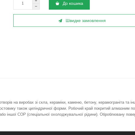
До кошика
Швидке замовлення
орів на виробах зі скла, кераміки, каменю, бетону, керамограніта та ін
остовику також циліндричної форми. Робочий край покритий алмазним по
бо іншої СОР (спеціальної охолоджувальної рідини). Оброблювану поверхн